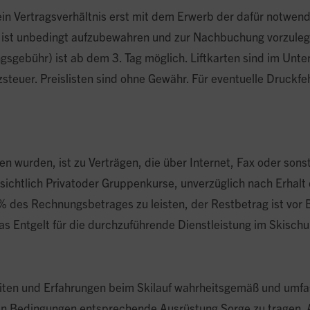
ein Vertragsverhältnis erst mit dem Erwerb der dafür notwen
g ist unbedingt aufzubewahren und zur Nachbuchung vorzuleg
gebühr) ist ab dem 3. Tag möglich. Liftkarten sind im Unterr
zsteuer. Preislisten sind ohne Gewähr. Für eventuelle Druckf
n wurden, ist zu Verträgen, die über Internet, Fax oder sons
htlich Privatoder Gruppenkurse, unverzüglich nach Erhalt d
 des Rechnungsbetrages zu leisten, der Restbetrag ist vor B
das Entgelt für die durchzuführende Dienstleistung im Skisch
eiten und Erfahrungen beim Skilauf wahrheitsgemäß und umf
ren Bedingungen entsprechende Ausrüstung Sorge zu tragen. 