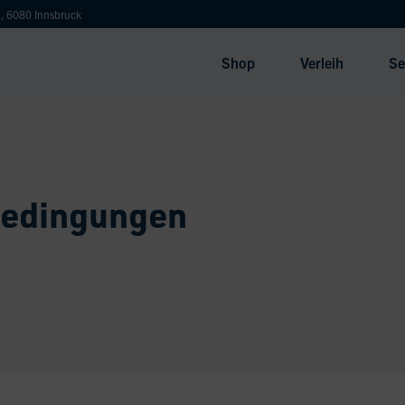
, 6080 Innsbruck
Shop
Verleih
Se
bedingungen