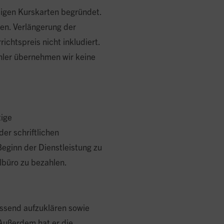
digen Kurskarten begründet.
en. Verlängerung der
ichtspreis nicht inkludiert.
ehler übernehmen wir keine
tige
er schriftlichen
eginn der Dienstleistung zu
ulbüro zu bezahlen.
assend aufzuklären sowie
Außerdem hat er die