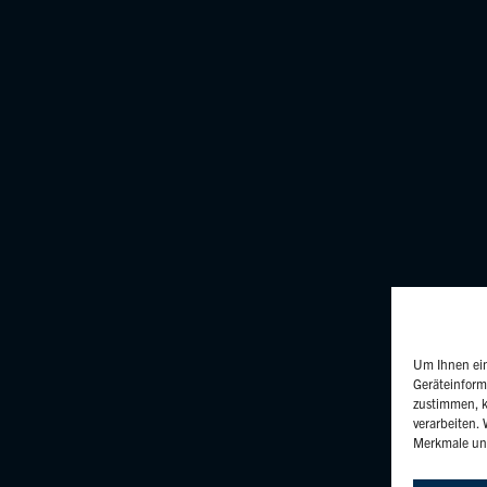
Um Ihnen ein
Geräteinform
zustimmen, k
verarbeiten.
Merkmale und