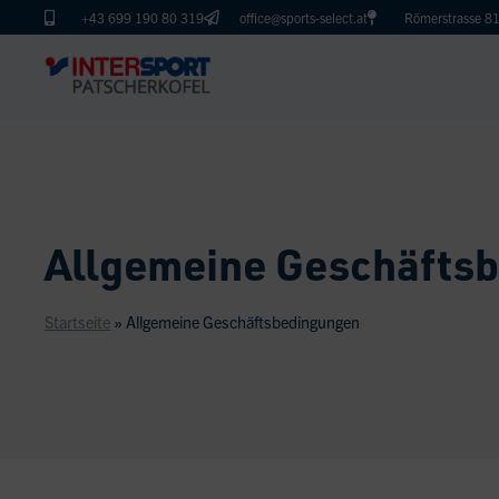
+43 699 190 80 319
office@sports-select.at
Römerstrasse 81
Allgemeine Geschäfts
Startseite
»
Allgemeine Geschäftsbedingungen