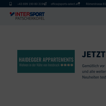
+43 699 190 80 319
office@sports-select.at
Römerstrasse 81
JETZT
Gemütlich vor
und alle weite
Neuheiten test