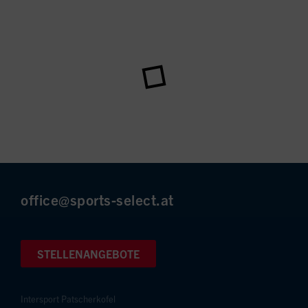
office@sports-select.at
STELLENANGEBOTE
Intersport Patscherkofel